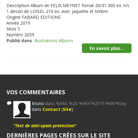
Description
Album de FELIX MEYNET fomat 26/31 300 ex. n/s
1 dessin de LOISEL 210 ex. avec jaquette et timbre
Origine
FABARD EDITIONS
Année
2019
Mois
5
Numéro
2059
Publié dans
illustrations Albums
En savoir plus...
VOS COMMENTAIRES
Bruno
dans %AM, %20 %404 %2015 %08:%Sep
dans
Contact
(
Site
)
"Test de anti-spam protection"
DERNIÈRES PAGES CRÉES SUR LE SITE