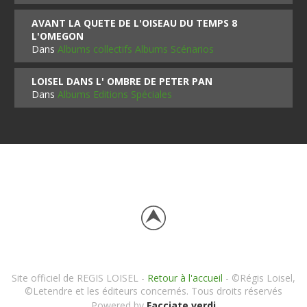
AVANT LA QUETE DE L'OISEAU DU TEMPS 8
L'OMEGON
Dans
Albums collectifs Albums Scénarios
LOISEL DANS L' OMBRE DE PETER PAN
Dans
Albums Editions Spéciales
Site officiel de REGIS LOISEL -
Retour à l'accueil
- ©Régis Loisel,
©Letendre et les éditeurs concernés. Tous droits réservés
Powered by
Facciate verdi