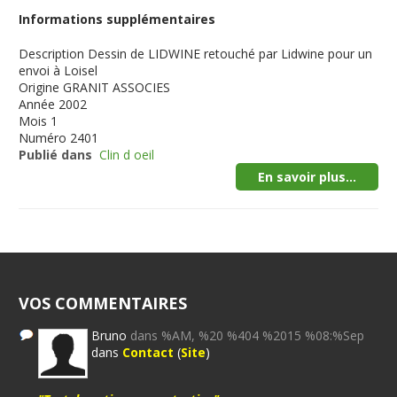
Informations supplémentaires
Description
Dessin de LIDWINE retouché par Lidwine pour un
envoi à Loisel
Origine
GRANIT ASSOCIES
Année
2002
Mois
1
Numéro
2401
Publié dans
Clin d oeil
En savoir plus...
VOS COMMENTAIRES
Bruno
dans %AM, %20 %404 %2015 %08:%Sep
dans
Contact
(
Site
)