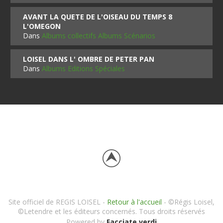
AVANT LA QUETE DE L'OISEAU DU TEMPS 8
L'OMEGON
Dans
Albums collectifs Albums Scénarios
LOISEL DANS L' OMBRE DE PETER PAN
Dans
Albums Editions Spéciales
Site officiel de REGIS LOISEL -
Retour à l'accueil
- ©Régis Loisel,
©Letendre et les éditeurs concernés. Tous droits réservés
Powered by
Facciate verdi