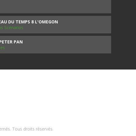
SEAU DU TEMPS 8 L'OMEGON
ms Scénarios
 PETER PAN
les
ernés. Tous droits réservés