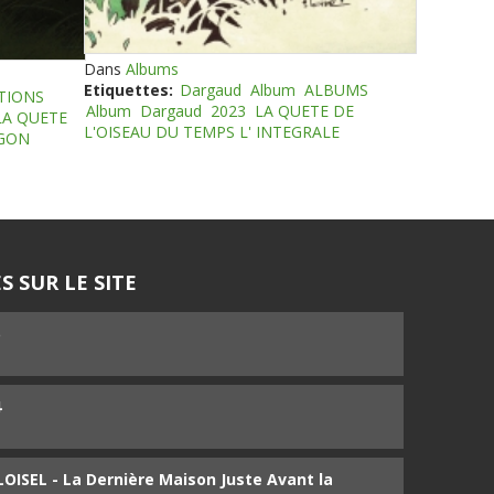
Dans
Albums
Etiquettes:
Dargaud
Album
ALBUMS
TIONS
Album
Dargaud
2023
LA QUETE DE
LA QUETE
L'OISEAU DU TEMPS L' INTEGRALE
EGON
S SUR LE SITE
5
4
ISEL - La Dernière Maison Juste Avant la