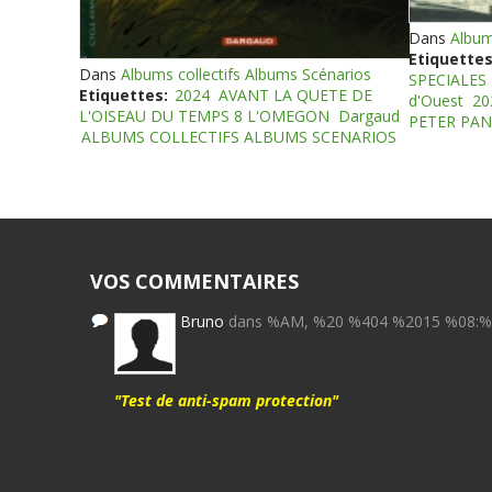
Dans
Album
Etiquettes
Dans
Albums collectifs Albums Scénarios
SPECIALES
Etiquettes:
2024
AVANT LA QUETE DE
d'Ouest
20
L'OISEAU DU TEMPS 8 L'OMEGON
Dargaud
PETER PAN
ALBUMS COLLECTIFS ALBUMS SCENARIOS
VOS COMMENTAIRES
Bruno
dans %AM, %20 %404 %2015 %08:
"Test de anti-spam protection"