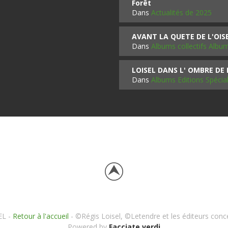
Forêt
Dans
Actualités de 2025
AVANT LA QUETE DE L'OI
Dans
Albums collectifs Albu
LOISEL DANS L' OMBRE DE
Dans
Albums Editions Spécia
EL -
Retour à l'accueil
- ©Régis Loisel, ©Letendre et les éditeurs conc
Powered by
Facciate verdi