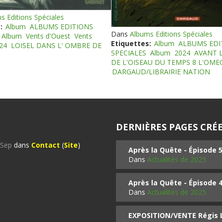
s Editions Spéciales
:
Album
ALBUMS EDITIONS
Dans
Albums Editions Spéciales
Album
Vents d'Ouest
Vents
Etiquettes:
Album
ALBUMS EDI
24
LOISEL DANS L' OMBRE DE
SPECIALES
Album
2024
AVANT 
DE L'OISEAU DU TEMPS 8 L'OM
DARGAUD/LIBRAIRIE NATION
DERNIÈRES PAGES CRÉE
%Sep
dans
Contact
(
Site
)
Après la Quête - Épisode 
Dans
Actualités de 2025
Après la Quête - Épisode 
Dans
Actualités de 2025
EXPOSITION/VENTE Régis LO