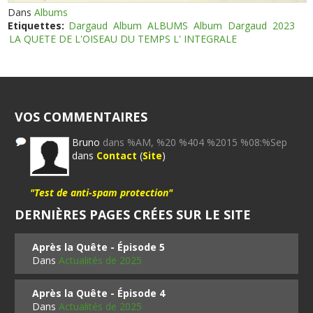
Dans
Albums
Etiquettes:
Dargaud
Album
ALBUMS
Album
Dargaud
2023
LA QUETE DE L'OISEAU DU TEMPS L' INTEGRALE
VOS COMMENTAIRES
Bruno
dans %AM, %20 %404 %2015 %08:%Sep
dans
Contact
(
Site
)
"Test de anti-spam protection"
DERNIÈRES PAGES CRÉES SUR LE SITE
Après la Quête - Épisode 5
Dans
Actualités de 2025
Après la Quête - Épisode 4
Dans
Actualités de 2025