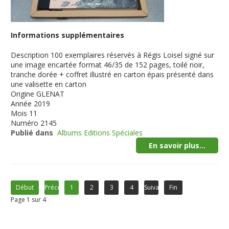
Informations supplémentaires
Description
100 exemplaires réservés à Régis Loisel signé sur
une image encartée format 46/35 de 152 pages, toilé noir,
tranche dorée + coffret illustré en carton épais présenté dans
une valisette en carton
Origine
GLENAT
Année
2019
Mois
11
Numéro
2145
Publié dans
Albums Editions Spéciales
En savoir plus...
Début
Précédent
1
2
3
4
Suivant
Fin
Page 1 sur 4