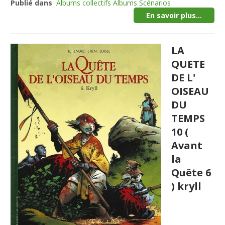
Publié dans
Albums collectifs Albums Scénarios
En savoir plus...
LA
QUETE
DE L'
OISEAU
DU
TEMPS
10 (
Avant
la
Quête 6
) kryll