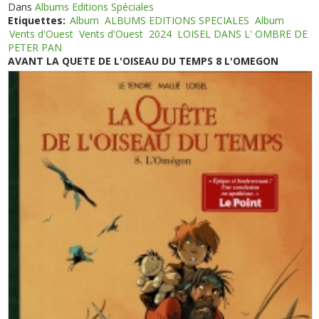
Dans
Albums Editions Spéciales
Etiquettes:
Album
ALBUMS EDITIONS SPECIALES
Album
Vents d'Ouest
Vents d'Ouest
2024
LOISEL DANS L' OMBRE DE
PETER PAN
AVANT LA QUETE DE L'OISEAU DU TEMPS 8 L'OMEGON