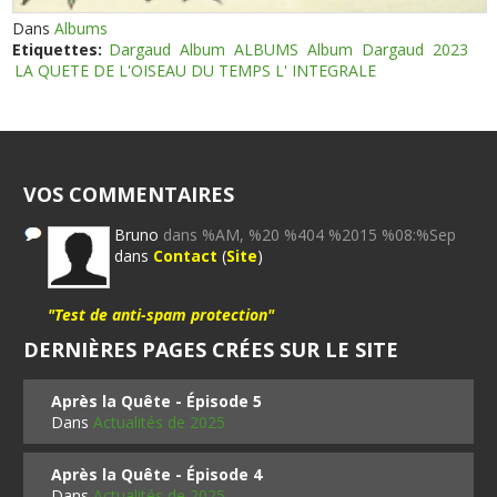
Dans
Albums
Etiquettes:
Dargaud
Album
ALBUMS
Album
Dargaud
2023
LA QUETE DE L'OISEAU DU TEMPS L' INTEGRALE
VOS COMMENTAIRES
Bruno
dans %AM, %20 %404 %2015 %08:%Sep
dans
Contact
(
Site
)
"Test de anti-spam protection"
DERNIÈRES PAGES CRÉES SUR LE SITE
Après la Quête - Épisode 5
Dans
Actualités de 2025
Après la Quête - Épisode 4
Dans
Actualités de 2025