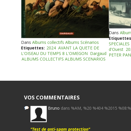
Dans
Album
Etiquettes
Dans
Albums collectifs Albums Scénarios
SPECIALES
Etiquettes:
2024
AVANT LA QUETE DE
d'Ouest
20
L'OISEAU DU TEMPS 8 L'OMEGON
Dargaud
PETER PAN
ALBUMS COLLECTIFS ALBUMS SCENARIOS
VOS COMMENTAIRES
Bruno
dans %AM, %20 %404 %2015 %08:
"Test de anti-spam protection"