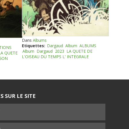
Dans
Albums
Etiquettes:
Dargaud
Album
ALBUMS
TIONS
Album
Dargaud
2023
LA QUETE DE
LA QUETE
L'OISEAU DU TEMPS L' INTEGRALE
EGON
S SUR LE SITE
5
4