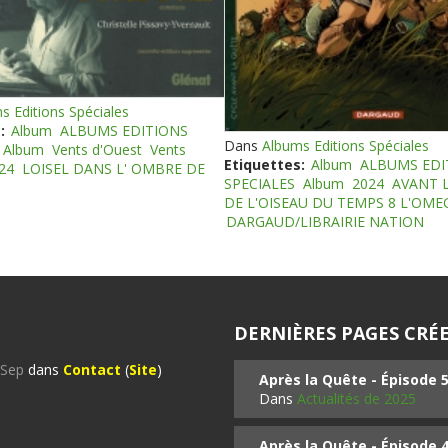
s Editions Spéciales
:
Album
ALBUMS EDITIONS
Dans
Albums Editions Spéciales
Album
Vents d'Ouest
Vents
Etiquettes:
Album
ALBUMS EDI
24
LOISEL DANS L' OMBRE DE
SPECIALES
Album
2024
AVANT 
DE L'OISEAU DU TEMPS 8 L'OM
DARGAUD/LIBRAIRIE NATION
DERNIÈRES PAGES CRÉE
%Sep
dans
Contact
(
Site
)
Après la Quête - Épisode 
Dans
Actualités de 2025
Après la Quête - Épisode 