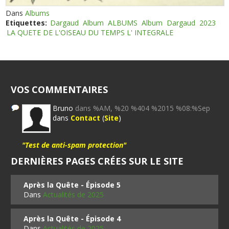
Dans
Albums
Etiquettes:
Dargaud
Album
ALBUMS
Album
Dargaud
2023
LA QUETE DE L'OISEAU DU TEMPS L' INTEGRALE
VOS COMMENTAIRES
Bruno
dans %AM, %20 %404 %2015 %08:%Sep
dans
Contact
(
Site
)
"Test de anti-spam protection"
DERNIÈRES PAGES CRÉES SUR LE SITE
Après la Quête - Épisode 5
Dans
Actualités de 2025
Après la Quête - Épisode 4
Dans
Actualités de 2025