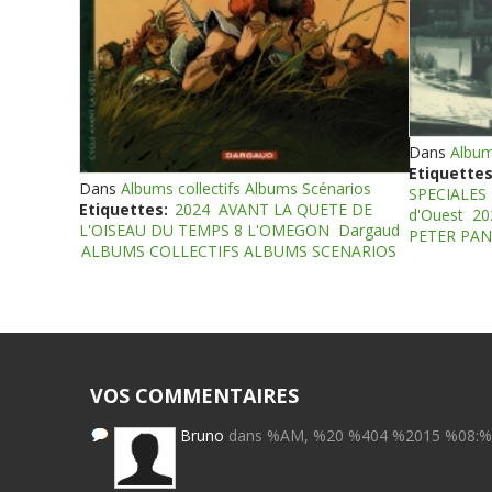
Dans
Album
Etiquettes
Dans
Albums collectifs Albums Scénarios
SPECIALES
Etiquettes:
2024
AVANT LA QUETE DE
d'Ouest
20
L'OISEAU DU TEMPS 8 L'OMEGON
Dargaud
PETER PAN
ALBUMS COLLECTIFS ALBUMS SCENARIOS
VOS COMMENTAIRES
Bruno
dans %AM, %20 %404 %2015 %08: