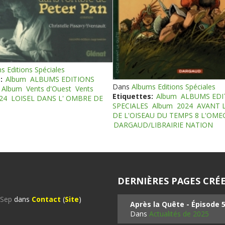
s Editions Spéciales
:
Album
ALBUMS EDITIONS
Dans
Albums Editions Spéciales
Album
Vents d'Ouest
Vents
Etiquettes:
Album
ALBUMS EDI
24
LOISEL DANS L' OMBRE DE
SPECIALES
Album
2024
AVANT 
DE L'OISEAU DU TEMPS 8 L'OM
DARGAUD/LIBRAIRIE NATION
DERNIÈRES PAGES CRÉE
%Sep
dans
Contact
(
Site
)
Après la Quête - Épisode 
Dans
Actualités de 2025