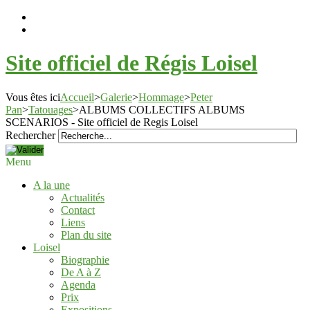
Site officiel de Régis Loisel
Vous êtes ici
Accueil
>
Galerie
>
Hommage
>
Peter
Pan
>
Tatouages
>
ALBUMS COLLECTIFS ALBUMS
SCENARIOS - Site officiel de Regis Loisel
Rechercher
Menu
A la une
Actualités
Contact
Liens
Plan du site
Loisel
Biographie
De A à Z
Agenda
Prix
Expositions