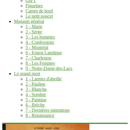
GIFT
Figurines
Carnet de bord
Le petit poucet
Magasin général
1 - Marie
2 - Serge
3 - Les hommes
4 - Confessions
5 - Montréal
6 - Ernest Latulippe
7 - Charleston
8 - Les Femmes
9 - Notre-Dame-des-Lacs
Le grand mort
1 - Larmes d'abeille
2 - Pauline
3 - Blanche
4 - Sombre
5 - Panique
6 - Brèche
7 - Dernières migrations
8 - Renaissance