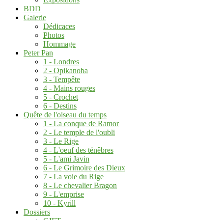
BDD
Galerie
Dédicaces
Photos
Hommage
Peter Pan
1 - Londres
2 - Opikanoba
3 - Tempête
4 - Mains rouges
5 - Crochet
6 - Destins
Quête de l'oiseau du temps
1 - La conque de Ramor
2 - Le temple de l'oubli
3 - Le Rige
4 - L'oeuf des ténêbres
5 - L'ami Javin
6 - Le Grimoire des Dieux
7 - La voie du Rige
8 - Le chevalier Bragon
9 - L'emprise
10 - Kyrill
Dossiers