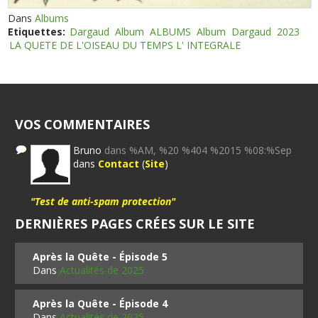
Dans
Albums
Etiquettes:
Dargaud
Album
ALBUMS
Album
Dargaud
2023
LA QUETE DE L'OISEAU DU TEMPS L' INTEGRALE
VOS COMMENTAIRES
Bruno
dans %AM, %20 %404 %2015 %08:%Sep
dans
Contact
(
Site
)
"Test de anti-spam protection"
DERNIÈRES PAGES CRÉES SUR LE SITE
Après la Quête - Épisode 5
Dans
Actualités de 2025
Après la Quête - Épisode 4
Dans
Actualités de 2025