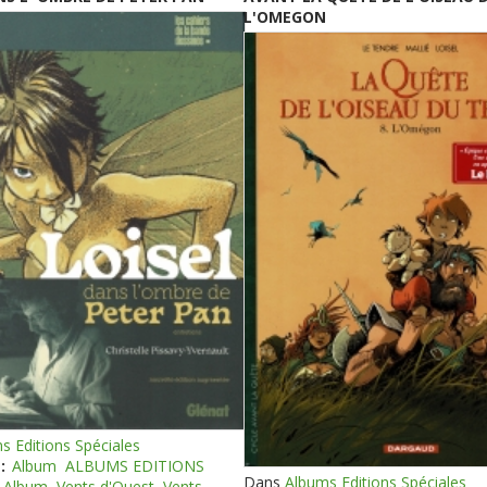
L'OMEGON
s Editions Spéciales
:
Album
ALBUMS EDITIONS
Dans
Albums Editions Spéciales
Album
Vents d'Ouest
Vents