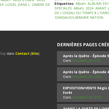
Etiquettes:
Album
ALBUMS EDI
24
LOISEL DANS L' OMBRE DE
SPECIALES
Album
2024
AVANT 
DE L'OISEAU DU TEMPS 8 L'OM
DARGAUD/LIBRAIRIE NATION
DERNIÈRES PAGES CRÉE
%Sep
dans
Contact
(
Site
)
Après la Quête - Épisode 
Dans
Actualités de 2025
Après la Quête - Épisode 
Dans
Actualités de 2025
EXPOSITION/VENTE Régis LO
Forêt
Dans
Actualités de 2025
AVANT LA QUETE DE L'OI