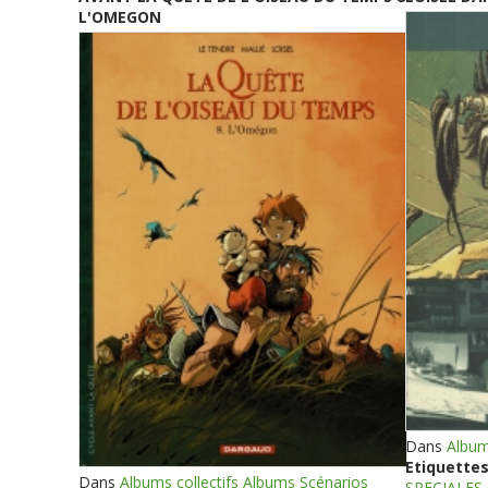
L'OMEGON
Dans
Album
Etiquettes
Dans
Albums collectifs Albums Scénarios
SPECIALES