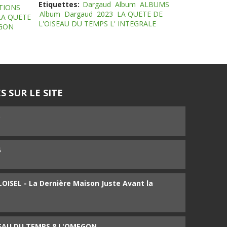
Etiquettes:
Dargaud
Album
ALBUMS
TIONS
Album
Dargaud
2023
LA QUETE DE
LA QUETE
L'OISEAU DU TEMPS L' INTEGRALE
EGON
S SUR LE SITE
5
4
ISEL - La Dernière Maison Juste Avant la
SEAU DU TEMPS 8 L'OMEGON