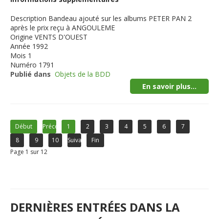
Description
Bandeau ajouté sur les albums PETER PAN 2
après le prix reçu à ANGOULEME
Origine
VENTS D'OUEST
Année
1992
Mois
1
Numéro
1791
Publié dans
Objets de la BDD
En savoir plus...
Début
Précédent
1
2
3
4
5
6
7
8
9
10
Suivant
Fin
Page 1 sur 12
DERNIÈRES ENTRÉES DANS LA