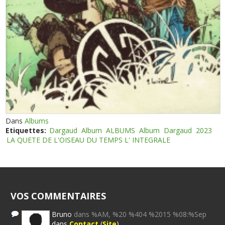
Dans
Albums
Etiquettes:
Dargaud
Album
ALBUMS
Album
Dargaud
2023
LA QUETE DE L'OISEAU DU TEMPS L' INTEGRALE
VOS COMMENTAIRES
Bruno
dans %AM, %20 %404 %2015 %08:%Sep
dans
Contact
(
Site
)