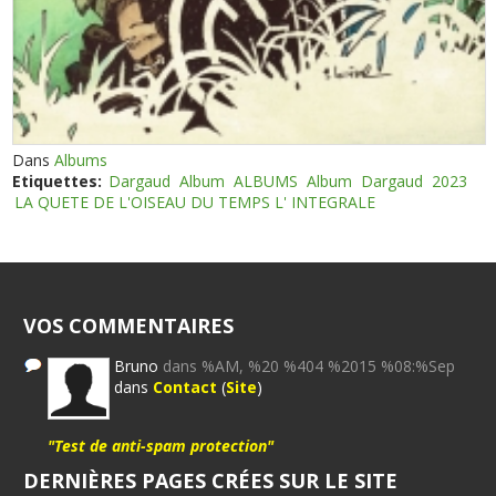
Dans
Albums
Etiquettes:
Dargaud
Album
ALBUMS
Album
Dargaud
2023
LA QUETE DE L'OISEAU DU TEMPS L' INTEGRALE
VOS COMMENTAIRES
Bruno
dans %AM, %20 %404 %2015 %08:%Sep
dans
Contact
(
Site
)
"Test de anti-spam protection"
DERNIÈRES PAGES CRÉES SUR LE SITE