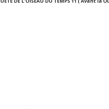
UETE DE L'OISEAU DU TEMPS 11 ( Avant la Ouê