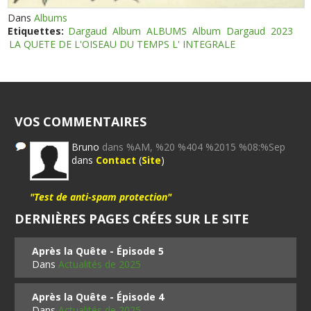
Dans
Albums
Etiquettes:
Dargaud
Album
ALBUMS
Album
Dargaud
2023
LA QUETE DE L'OISEAU DU TEMPS L' INTEGRALE
VOS COMMENTAIRES
Bruno
dans %AM, %20 %404 %2015 %08:%Sep
dans
Contact
(
Site
)
"Test de anti-spam protection"
DERNIÈRES PAGES CRÉES SUR LE SITE
Après la Quête - Épisode 5
Dans
Actualités de 2025
Après la Quête - Épisode 4
Dans
Actualités de 2025