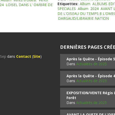
Etiquettes:
Album
ALBUMS EDI
24
LOISEL DANS L' OMBRE DE
SPECIALES
Album
2024
AVANT 
DE L'OISEAU DU TEMPS 8 L'OM
DARGAUD/LIBRAIRIE NATION
DERNIÈRES PAGES CRÉE
%Sep
dans
Contact
(
Site
)
Après la Quête - Épisode 
Dans
Actualités de 2025
Après la Quête - Épisode 
Dans
Actualités de 2025
EXPOSITION/VENTE Régis LO
Forêt
Dans
Actualités de 2025
AVANT LA QUETE DE L'OI