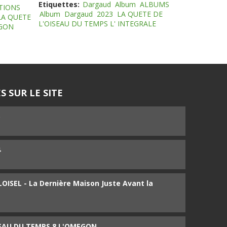
Etiquettes:
Dargaud
Album
ALBUMS
TIONS
Album
Dargaud
2023
LA QUETE DE
LA QUETE
L'OISEAU DU TEMPS L' INTEGRALE
EGON
S SUR LE SITE
5
4
ISEL - La Dernière Maison Juste Avant la
SEAU DU TEMPS 8 L'OMEGON