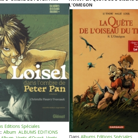
L'OMEGON
s Editions Spéciales
:
Album
ALBUMS EDITIONS
Dans
Albums Editions Spéciales
Album
Vents d'Ouest
Vents