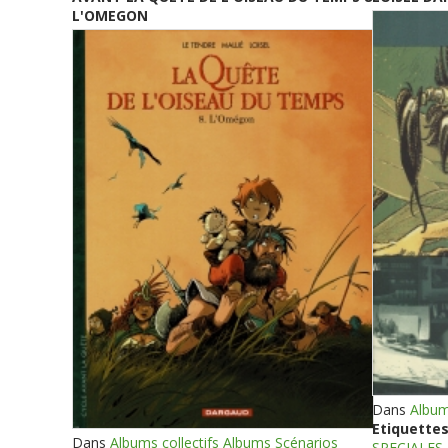
L'OMEGON
Dans
Album
Etiquettes
Dans
Albums collectifs Albums Scénarios
SPECIALES