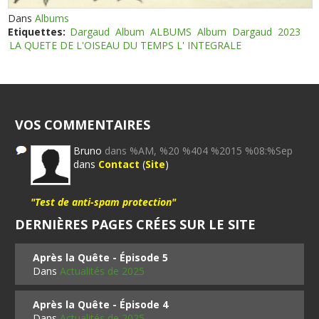
Dans
Albums
Etiquettes:
Dargaud
Album
ALBUMS
Album
Dargaud
2023
LA QUETE DE L'OISEAU DU TEMPS L' INTEGRALE
VOS COMMENTAIRES
Bruno
dans %AM, %20 %404 %2015 %08:%Sep
dans
Contact
(
Site
)
"Test de anti-spam protection"
DERNIÈRES PAGES CRÉES SUR LE SITE
Après la Quête - Épisode 5
Dans
Actualités de 2025
Après la Quête - Épisode 4
Dans
Actualités de 2025