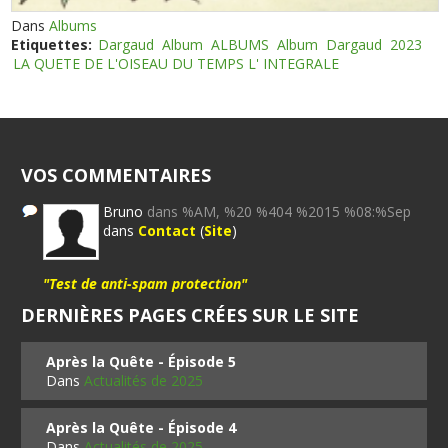
Dans
Albums
Etiquettes:
Dargaud
Album
ALBUMS
Album
Dargaud
2023
LA QUETE DE L'OISEAU DU TEMPS L' INTEGRALE
VOS COMMENTAIRES
Bruno
dans %AM, %20 %404 %2015 %08:%Sep
dans
Contact
(
Site
)
"Test de anti-spam protection"
DERNIÈRES PAGES CRÉES SUR LE SITE
Après la Quête - Épisode 5
Dans
Actualités de 2025
Après la Quête - Épisode 4
Dans
Actualités de 2025