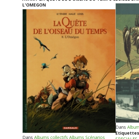
L'OMEGON
Dans
Album
Etiquettes
Dans
Albums collectifs Albums Scénarios
SPECIALES