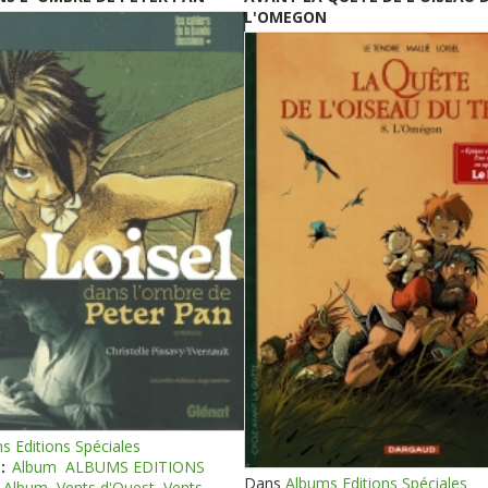
L'OMEGON
s Editions Spéciales
:
Album
ALBUMS EDITIONS
Dans
Albums Editions Spéciales
Album
Vents d'Ouest
Vents