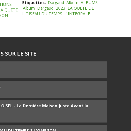
Etiquettes:
Dargaud
Album
ALBUMS
TIONS
Album
Dargaud
2023
LA QUETE DE
LA QUETE
L'OISEAU DU TEMPS L' INTEGRALE
EGON
S SUR LE SITE
5
4
ISEL - La Dernière Maison Juste Avant la
SEAU DU TEMPS 8 L'OMEGON