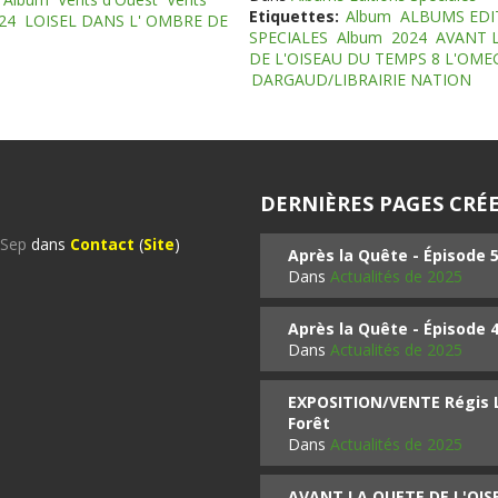
Etiquettes:
Album
ALBUMS EDI
24
LOISEL DANS L' OMBRE DE
SPECIALES
Album
2024
AVANT 
DE L'OISEAU DU TEMPS 8 L'OM
DARGAUD/LIBRAIRIE NATION
DERNIÈRES PAGES CRÉE
%Sep
dans
Contact
(
Site
)
Après la Quête - Épisode 
Dans
Actualités de 2025
Après la Quête - Épisode 
Dans
Actualités de 2025
EXPOSITION/VENTE Régis LO
Forêt
Dans
Actualités de 2025
AVANT LA QUETE DE L'OI