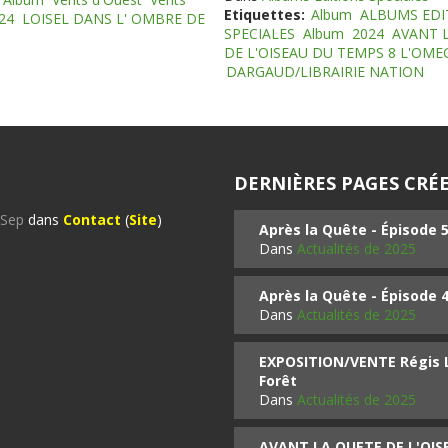
Etiquettes:
Album
ALBUMS EDI
24
LOISEL DANS L' OMBRE DE
SPECIALES
Album
2024
AVANT 
DE L'OISEAU DU TEMPS 8 L'OM
DARGAUD/LIBRAIRIE NATION
DERNIÈRES PAGES CRÉE
%Sep
dans
Contact
(
Site
)
Après la Quête - Épisode 
Dans
Actualités de 2025
Après la Quête - Épisode 
Dans
Actualités de 2025
EXPOSITION/VENTE Régis LO
Forêt
Dans
Actualités de 2025
AVANT LA QUETE DE L'OI