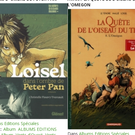
L'OMEGON
s Editions Spéciales
:
Album
ALBUMS EDITIONS
Dans
Albums Editions Spéciales
Album
Vents d'Ouest
Vents