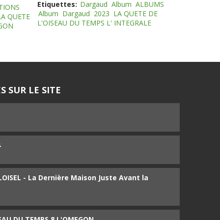
Etiquettes:
Dargaud
Album
ALBUMS
TIONS
Album
Dargaud
2023
LA QUETE DE
LA QUETE
L'OISEAU DU TEMPS L' INTEGRALE
EGON
S SUR LE SITE
5
4
ISEL - La Dernière Maison Juste Avant la
SEAU DU TEMPS 8 L'OMEGON