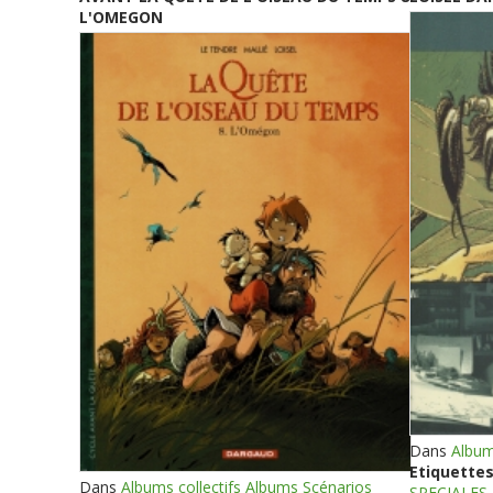
L'OMEGON
Dans
Album
Etiquettes
Dans
Albums collectifs Albums Scénarios
SPECIALES