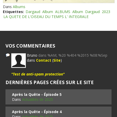
Dans
Albums
Etiquettes:
Dargaud
Album
ALBUMS
Album
Dargaud
2023
LA QUETE DE L'OISEAU DU TEMPS L' INTEGRALE
VOS COMMENTAIRES
Bruno
dans %AM, %20 %404 %2015 %08:%Sep
dans
Contact
(
Site
)
"Test de anti-spam protection"
DERNIÈRES PAGES CRÉES SUR LE SITE
Après la Quête - Épisode 5
Dans
Actualités de 2025
Après la Quête - Épisode 4
Dans
Actualités de 2025