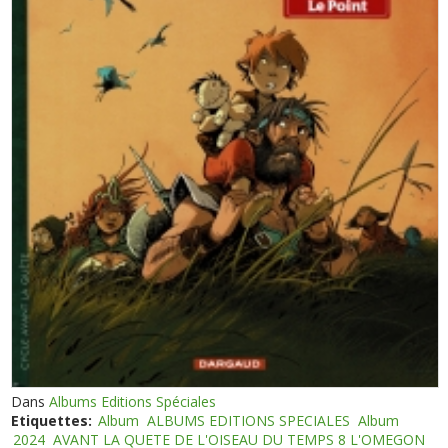
Dans
Albums Editions Spéciales
Etiquettes:
Album
ALBUMS EDITIONS SPECIALES
Album
2024
AVANT LA QUETE DE L'OISEAU DU TEMPS 8 L'OMEGON