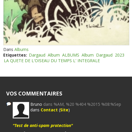
Dans
Albums
Etiquettes:
Dargaud
Album
ALBUMS
Album
Dargaud
2023
LA QUETE DE L'OISEAU DU TEMPS L' INTEGRALE
VOS COMMENTAIRES
Bruno
dans %AM, %20 %404 %2015 %08:%Sep
dans
Contact
(
Site
)
"Test de anti-spam protection"