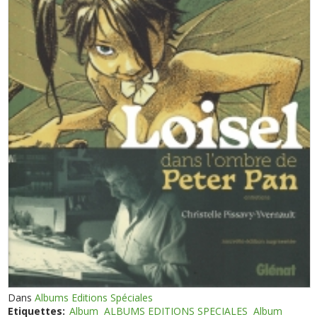
Dans
Albums Editions Spéciales
Etiquettes:
Album
ALBUMS EDITIONS SPECIALES
Album