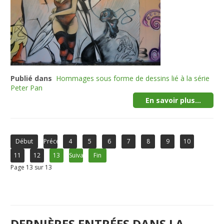
Publié dans
Hommages sous forme de dessins lié à la série
Peter Pan
En savoir plus...
Début
Précédent
4
5
6
7
8
9
10
11
12
13
Suivant
Fin
Page 13 sur 13
DERNIÈRES ENTRÉES DANS LA