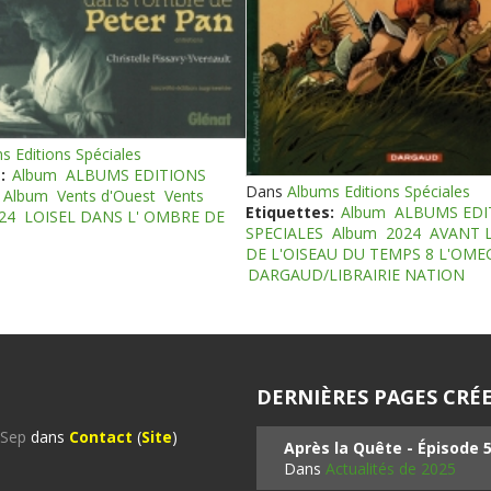
s Editions Spéciales
:
Album
ALBUMS EDITIONS
Dans
Albums Editions Spéciales
Album
Vents d'Ouest
Vents
Etiquettes:
Album
ALBUMS EDI
24
LOISEL DANS L' OMBRE DE
SPECIALES
Album
2024
AVANT 
DE L'OISEAU DU TEMPS 8 L'OM
DARGAUD/LIBRAIRIE NATION
DERNIÈRES PAGES CRÉE
%Sep
dans
Contact
(
Site
)
Après la Quête - Épisode 
Dans
Actualités de 2025