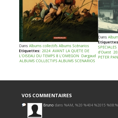
Dans
Album
Etiquettes
Dans
Albums collectifs Albums Scénarios
SPECIALES
Etiquettes:
2024
AVANT LA QUETE DE
d'Ouest
20
L'OISEAU DU TEMPS 8 L'OMEGON
Dargaud
PETER PAN
ALBUMS COLLECTIFS ALBUMS SCENARIOS
VOS COMMENTAIRES
Bruno
dans %AM, %20 %404 %2015 %08: