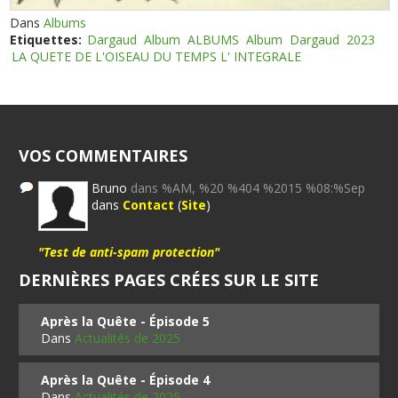
Dans
Albums
Etiquettes:
Dargaud
Album
ALBUMS
Album
Dargaud
2023
LA QUETE DE L'OISEAU DU TEMPS L' INTEGRALE
VOS COMMENTAIRES
Bruno
dans %AM, %20 %404 %2015 %08:%Sep
dans
Contact
(
Site
)
"Test de anti-spam protection"
DERNIÈRES PAGES CRÉES SUR LE SITE
Après la Quête - Épisode 5
Dans
Actualités de 2025
Après la Quête - Épisode 4
Dans
Actualités de 2025