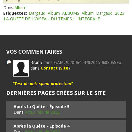
Dans
Albums
Etiquettes:
Dargaud
Album
ALBUMS
Album
Dargaud
2023
LA QUETE DE L'OISEAU DU TEMPS L' INTEGRALE
VOS COMMENTAIRES
Bruno
dans %AM, %20 %404 %2015 %08:%Sep
dans
Contact
(
Site
)
"Test de anti-spam protection"
DERNIÈRES PAGES CRÉES SUR LE SITE
Après la Quête - Épisode 5
Dans
Actualités de 2025
Après la Quête - Épisode 4
Dans
Actualités de 2025