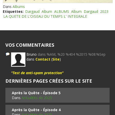
Dans
Albums
Etiquettes:
Dargaud
Album
ALBUMS
Album
Dargaud
2023
LA QUETE DE L'OISEAU DU TEMPS L' INTEGRALE
VOS COMMENTAIRES
Bruno
dans %AM, %20 %404 %2015 %08:%Sep
dans
Contact
(
Site
)
"Test de anti-spam protection"
DERNIÈRES PAGES CRÉES SUR LE SITE
Après la Quête - Épisode 5
Dans
Actualités de 2025
Après la Quête - Épisode 4
Dans
Actualités de 2025