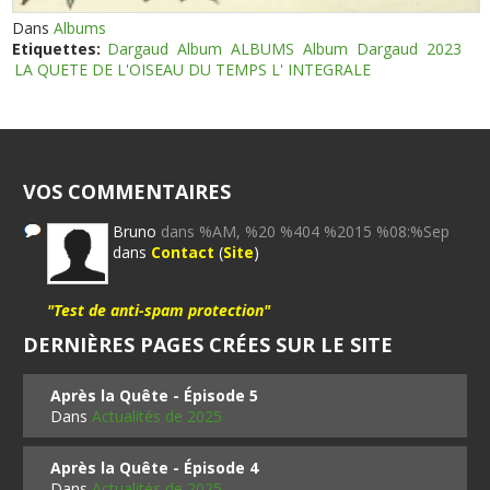
Dans
Albums
Etiquettes:
Dargaud
Album
ALBUMS
Album
Dargaud
2023
LA QUETE DE L'OISEAU DU TEMPS L' INTEGRALE
VOS COMMENTAIRES
Bruno
dans %AM, %20 %404 %2015 %08:%Sep
dans
Contact
(
Site
)
"Test de anti-spam protection"
DERNIÈRES PAGES CRÉES SUR LE SITE
Après la Quête - Épisode 5
Dans
Actualités de 2025
Après la Quête - Épisode 4
Dans
Actualités de 2025