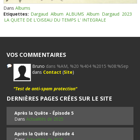
Dans
Albums
Etiquettes:
Dargaud
Album
ALBUMS
Album
Dargaud
2023
LA QUETE DE L'OISEAU DU TEMPS L' INTEGRALE
VOS COMMENTAIRES
Bruno
dans %AM, %20 %404 %2015 %08:%Sep
dans
Contact
(
Site
)
"Test de anti-spam protection"
DERNIÈRES PAGES CRÉES SUR LE SITE
Après la Quête - Épisode 5
Dans
Actualités de 2025
Après la Quête - Épisode 4
Dans
Actualités de 2025