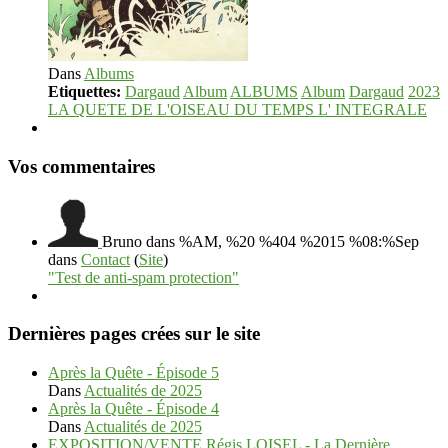
Dans
Albums
Etiquettes:
Dargaud
Album
ALBUMS
Album
Dargaud
2023
LA QUETE DE L'OISEAU DU TEMPS L' INTEGRALE
Vos commentaires
Bruno
dans %AM, %20 %404 %2015 %08:%Sep
dans
Contact
(
Site
)
"Test de anti-spam protection"
Dernières pages crées sur le site
Après la Quête - Épisode 5
Dans
Actualités de 2025
Après la Quête - Épisode 4
Dans
Actualités de 2025
EXPOSITION/VENTE Régis LOISEL - La Dernière