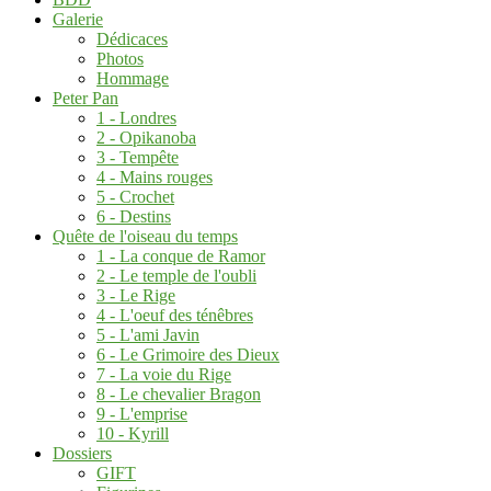
Galerie
Dédicaces
Photos
Hommage
Peter Pan
1 - Londres
2 - Opikanoba
3 - Tempête
4 - Mains rouges
5 - Crochet
6 - Destins
Quête de l'oiseau du temps
1 - La conque de Ramor
2 - Le temple de l'oubli
3 - Le Rige
4 - L'oeuf des ténêbres
5 - L'ami Javin
6 - Le Grimoire des Dieux
7 - La voie du Rige
8 - Le chevalier Bragon
9 - L'emprise
10 - Kyrill
Dossiers
GIFT