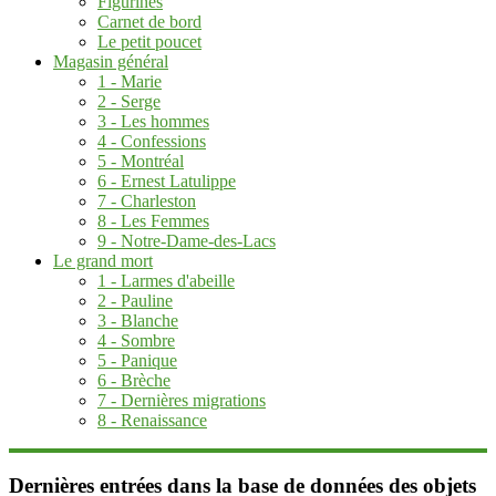
Figurines
Carnet de bord
Le petit poucet
Magasin général
1 - Marie
2 - Serge
3 - Les hommes
4 - Confessions
5 - Montréal
6 - Ernest Latulippe
7 - Charleston
8 - Les Femmes
9 - Notre-Dame-des-Lacs
Le grand mort
1 - Larmes d'abeille
2 - Pauline
3 - Blanche
4 - Sombre
5 - Panique
6 - Brèche
7 - Dernières migrations
8 - Renaissance
Dernières entrées dans la base de données des objets