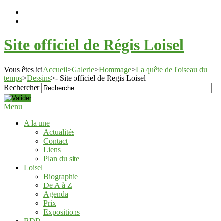
Site officiel de Régis Loisel
Vous êtes ici
Accueil
>
Galerie
>
Hommage
>
La quête de l'oiseau du
temps
>
Dessins
>
- Site officiel de Regis Loisel
Rechercher
Menu
A la une
Actualités
Contact
Liens
Plan du site
Loisel
Biographie
De A à Z
Agenda
Prix
Expositions
BDD