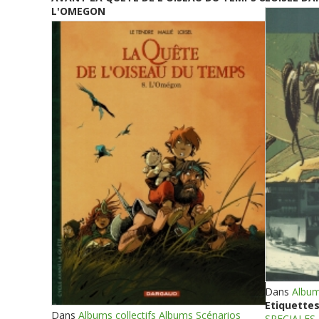
L'OMEGON
Dans
Album
Etiquettes
Dans
Albums collectifs Albums Scénarios
SPECIALES