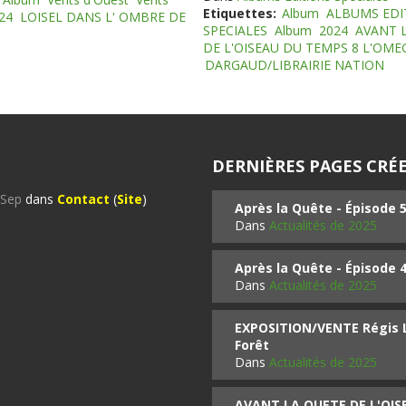
Etiquettes:
Album
ALBUMS EDI
24
LOISEL DANS L' OMBRE DE
SPECIALES
Album
2024
AVANT 
DE L'OISEAU DU TEMPS 8 L'OM
DARGAUD/LIBRAIRIE NATION
DERNIÈRES PAGES CRÉE
%Sep
dans
Contact
(
Site
)
Après la Quête - Épisode 
Dans
Actualités de 2025
Après la Quête - Épisode 
Dans
Actualités de 2025
EXPOSITION/VENTE Régis LO
Forêt
Dans
Actualités de 2025
AVANT LA QUETE DE L'OI