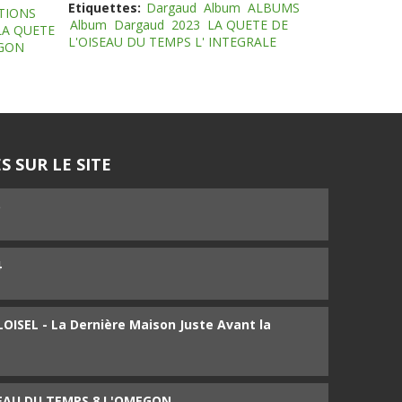
Etiquettes:
Dargaud
Album
ALBUMS
TIONS
Album
Dargaud
2023
LA QUETE DE
LA QUETE
L'OISEAU DU TEMPS L' INTEGRALE
EGON
S SUR LE SITE
5
4
ISEL - La Dernière Maison Juste Avant la
SEAU DU TEMPS 8 L'OMEGON