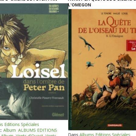
L'OMEGON
s Editions Spéciales
:
Album
ALBUMS EDITIONS
Dans
Albums Editions Spéciales
Album
Vents d'Ouest
Vents