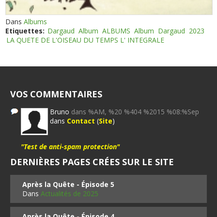
Dans
Albums
Etiquettes:
Dargaud
Album
ALBUMS
Album
Dargaud
2023
LA QUETE DE L'OISEAU DU TEMPS L' INTEGRALE
VOS COMMENTAIRES
Bruno
dans %AM, %20 %404 %2015 %08:%Sep
dans
Contact
(
Site
)
"Test de anti-spam protection"
DERNIÈRES PAGES CRÉES SUR LE SITE
Après la Quête - Épisode 5
Dans
Actualités de 2025
Après la Quête - Épisode 4