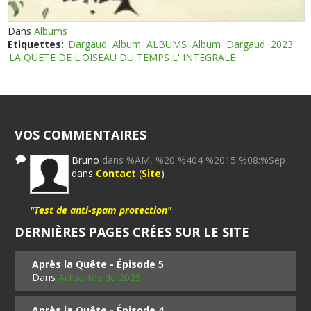
Dans
Albums
Etiquettes:
Dargaud
Album
ALBUMS
Album
Dargaud
2023
LA QUETE DE L'OISEAU DU TEMPS L' INTEGRALE
VOS COMMENTAIRES
Bruno
dans %AM, %20 %404 %2015 %08:%Sep
dans
Contact
(
Site
)
"Test de anti-spam protection"
DERNIÈRES PAGES CRÉES SUR LE SITE
Après la Quête - Épisode 5
Dans
Actualités de 2025
Après la Quête - Épisode 4