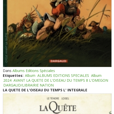
Dans
Albums Editions Spéciales
Etiquettes:
Album
ALBUMS EDITIONS SPECIALES
Album
2024
AVANT LA QUETE DE L'OISEAU DU TEMPS 8 L'OMEGON
DARGAUD/LIBRAIRIE NATION
LA QUETE DE L'OISEAU DU TEMPS L' INTEGRALE