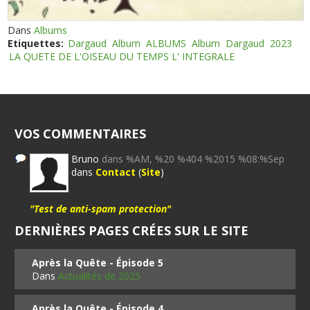
Dans
Albums
Etiquettes:
Dargaud
Album
ALBUMS
Album
Dargaud
2023
LA QUETE DE L'OISEAU DU TEMPS L' INTEGRALE
VOS COMMENTAIRES
Bruno
dans %AM, %20 %404 %2015 %08:%Sep
dans
Contact
(
Site
)
"Test de anti-spam protection"
DERNIÈRES PAGES CRÉES SUR LE SITE
Après la Quête - Épisode 5
Dans
Actualités de 2025
Après la Quête - Épisode 4