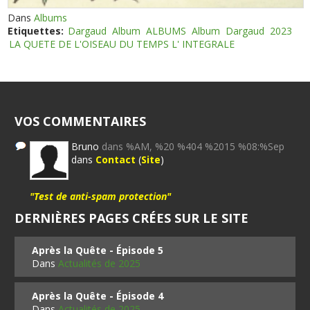
Dans
Albums
Etiquettes:
Dargaud
Album
ALBUMS
Album
Dargaud
2023
LA QUETE DE L'OISEAU DU TEMPS L' INTEGRALE
VOS COMMENTAIRES
Bruno
dans %AM, %20 %404 %2015 %08:%Sep
dans
Contact
(
Site
)
"Test de anti-spam protection"
DERNIÈRES PAGES CRÉES SUR LE SITE
Après la Quête - Épisode 5
Dans
Actualités de 2025
Après la Quête - Épisode 4
Dans
Actualités de 2025