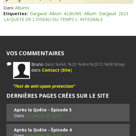
Dans
Albums
Etiquettes:
Dargaud
Album
ALBUMS
Album
Dargaud
2023
LA QUETE DE L'OISEAU DU TEMPS L' INTEGRALE
VOS COMMENTAIRES
Bruno
dans %AM, %20 %404 %2015 %08:%Sep
dans
Contact
(
Site
)
"Test de anti-spam protection"
DERNIÈRES PAGES CRÉES SUR LE SITE
Après la Quête - Épisode 5
Dans
Actualités de 2025
Après la Quête - Épisode 4
Dans
Actualités de 2025