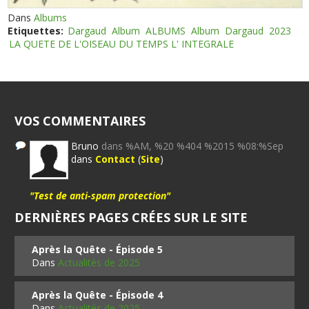
Dans
Albums
Etiquettes:
Dargaud
Album
ALBUMS
Album
Dargaud
2023
LA QUETE DE L'OISEAU DU TEMPS L' INTEGRALE
VOS COMMENTAIRES
Bruno
dans %AM, %20 %404 %2015 %08:%Sep
dans
Contact
(
Site
)
"Test de anti-spam protection"
DERNIÈRES PAGES CRÉES SUR LE SITE
Après la Quête - Épisode 5
Dans
Actualités de 2025
Après la Quête - Épisode 4
Dans
Actualités de 2025