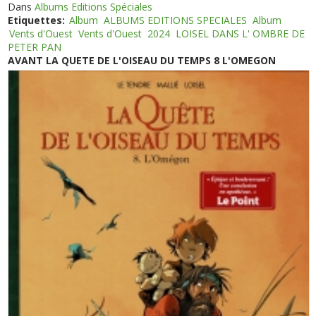
Dans
Albums Editions Spéciales
Etiquettes:
Album
ALBUMS EDITIONS SPECIALES
Album
Vents d'Ouest
Vents d'Ouest
2024
LOISEL DANS L' OMBRE DE
PETER PAN
AVANT LA QUETE DE L'OISEAU DU TEMPS 8 L'OMEGON