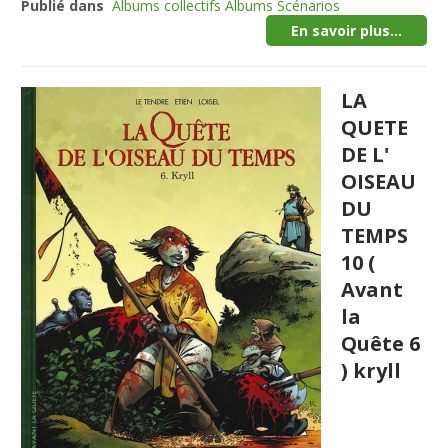
Publié dans
Albums collectifs Albums Scénarios
En savoir plus...
LA
QUETE
DE L'
OISEAU
DU
TEMPS
10 (
Avant
la
Quête 6
) kryll