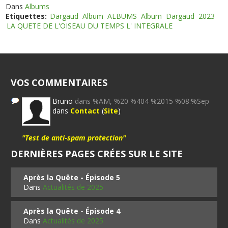
Dans
Albums
Etiquettes:
Dargaud
Album
ALBUMS
Album
Dargaud
2023
LA QUETE DE L'OISEAU DU TEMPS L' INTEGRALE
VOS COMMENTAIRES
Bruno
dans %AM, %20 %404 %2015 %08:%Sep
dans
Contact
(
Site
)
"Test de anti-spam protection"
DERNIÈRES PAGES CRÉES SUR LE SITE
Après la Quête - Épisode 5
Dans
Actualités de 2025
Après la Quête - Épisode 4
Dans
Actualités de 2025