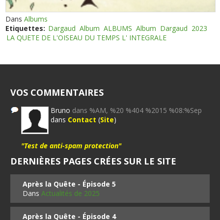
Dans
Albums
Etiquettes:
Dargaud
Album
ALBUMS
Album
Dargaud
2023
LA QUETE DE L'OISEAU DU TEMPS L' INTEGRALE
VOS COMMENTAIRES
Bruno
dans %AM, %20 %404 %2015 %08:%Sep
dans
Contact
(
Site
)
"Test de anti-spam protection"
DERNIÈRES PAGES CRÉES SUR LE SITE
Après la Quête - Épisode 5
Dans
Actualités de 2025
Après la Quête - Épisode 4