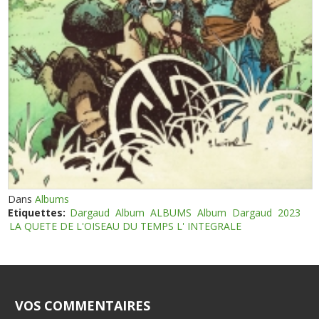
Dans
Albums
Etiquettes:
Dargaud
Album
ALBUMS
Album
Dargaud
2023
LA QUETE DE L'OISEAU DU TEMPS L' INTEGRALE
VOS COMMENTAIRES