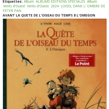
Etiquettes:
Album
ALBUMS EDITIONS SPECIALES
Album
Vents d'Ouest
Vents d'Ouest
2024
LOISEL DANS L' OMBRE DE
PETER PAN
AVANT LA QUETE DE L'OISEAU DU TEMPS 8 L'OMEGON