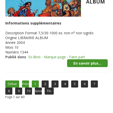
ALBUM
Informations supplémentaires
Description
Format 7,5/30 1000 ex. non n° non signés
Origine
LIBRAIRIE ALBUM
Année
2004
Mois
10
Numéro
1344
Publié dans
Ex-libris - Marque-page - Faire-part
En savoir plus...
Début
Précédent
1
2
3
4
5
6
7
8
9
10
Suivant
Fin
Page 1 sur 80