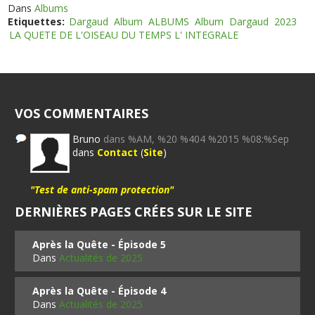
Dans
Albums
Etiquettes:
Dargaud
Album
ALBUMS
Album
Dargaud
2023
LA QUETE DE L'OISEAU DU TEMPS L' INTEGRALE
VOS COMMENTAIRES
Bruno
dans %AM, %20 %404 %2015 %08:%Sep
dans
Contact
(
Site
)
"Test de anti-spam protection"
DERNIÈRES PAGES CRÉES SUR LE SITE
Après la Quête - Épisode 5
Dans
Actualités de 2025
Après la Quête - Épisode 4
Dans
Actualités de 2025