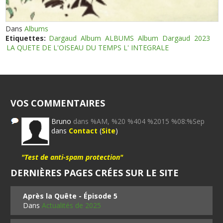
Dans
Albums
Etiquettes:
Dargaud
Album
ALBUMS
Album
Dargaud
2023
LA QUETE DE L'OISEAU DU TEMPS L' INTEGRALE
VOS COMMENTAIRES
Bruno
dans %AM, %20 %404 %2015 %08:%Sep
dans
Contact
(
Site
)
"Test de anti-spam protection"
DERNIÈRES PAGES CRÉES SUR LE SITE
Après la Quête - Épisode 5
Dans
Actualités de 2025