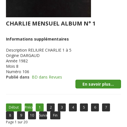
CHARLIE MENSUEL ALBUM N° 1
Informations supplémentaires
Description
RELIURE CHARLIE 1 à 5
Origine
DARGAUD
Année
1982
Mois
8
Numéro
106
Publié dans
BD dans Revues
En savoir plus...
Début
Précédent
1
2
3
4
5
6
7
8
9
10
Suivant
Fin
Page 1 sur 20