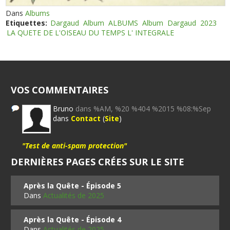
Dans
Albums
Etiquettes:
Dargaud
Album
ALBUMS
Album
Dargaud
2023
LA QUETE DE L'OISEAU DU TEMPS L' INTEGRALE
VOS COMMENTAIRES
Bruno
dans %AM, %20 %404 %2015 %08:%Sep
dans
Contact
(
Site
)
"Test de anti-spam protection"
DERNIÈRES PAGES CRÉES SUR LE SITE
Après la Quête - Épisode 5
Dans
Actualités de 2025
Après la Quête - Épisode 4
Dans
Actualités de 2025