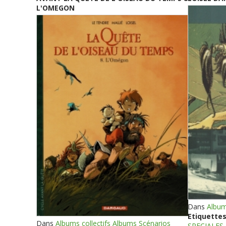
L'OMEGON
Dans
Album
Etiquettes
Dans
Albums collectifs Albums Scénarios
SPECIALES