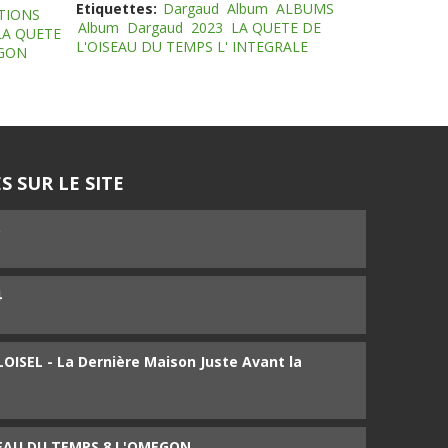
Etiquettes:
Dargaud
Album
ALBUMS
TIONS
Album
Dargaud
2023
LA QUETE DE
LA QUETE
L'OISEAU DU TEMPS L' INTEGRALE
EGON
S SUR LE SITE
5
4
ISEL - La Dernière Maison Juste Avant la
SEAU DU TEMPS 8 L'OMEGON