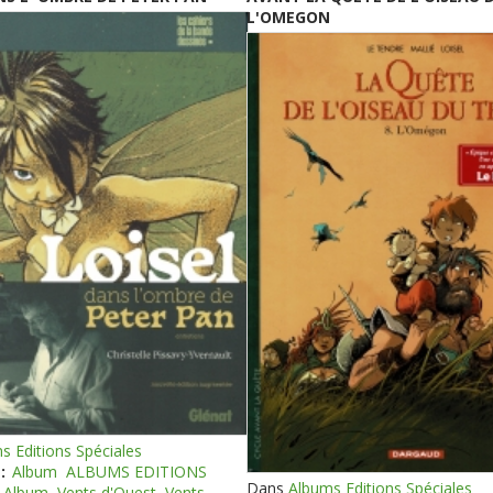
L'OMEGON
s Editions Spéciales
:
Album
ALBUMS EDITIONS
Dans
Albums Editions Spéciales
Album
Vents d'Ouest
Vents