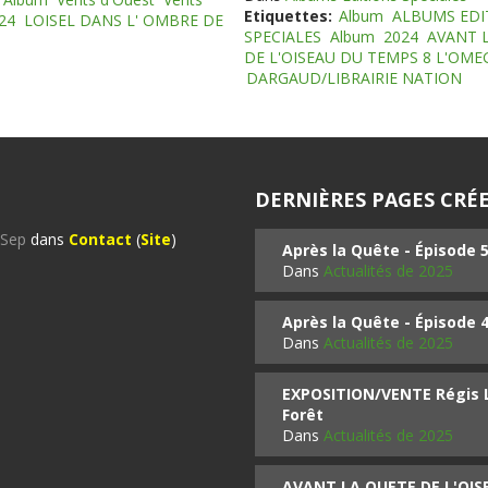
Etiquettes:
Album
ALBUMS EDI
24
LOISEL DANS L' OMBRE DE
SPECIALES
Album
2024
AVANT 
DE L'OISEAU DU TEMPS 8 L'OM
DARGAUD/LIBRAIRIE NATION
DERNIÈRES PAGES CRÉE
%Sep
dans
Contact
(
Site
)
Après la Quête - Épisode 
Dans
Actualités de 2025
Après la Quête - Épisode 
Dans
Actualités de 2025
EXPOSITION/VENTE Régis LO
Forêt
Dans
Actualités de 2025
AVANT LA QUETE DE L'OI